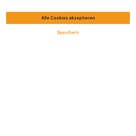
Alle Cookies akzeptieren
Speichern
970,13 €*
Preise exkl. MwSt.
Lieferzeit 3-5 Werktage
In den Warenkorb
Zum Merkzettel hinzufügen