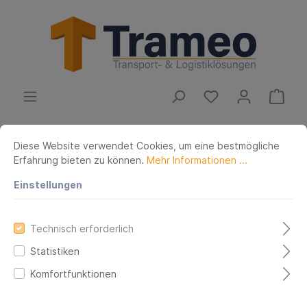
Betriebsausstattung
Mobiliar
Arbeitsplatz
Diese Website verwendet Cookies, um eine bestmögliche
Werkbänke
Mobile Kastenwerkbänke
Erfahrung bieten zu können.
Mehr Informationen ...
Werkbank 7000 Buche-
Einstellungen
Massiv-Ablageboden
Technisch erforderlich
Statistiken
Komfortfunktionen