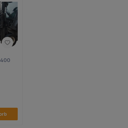
 400
orb