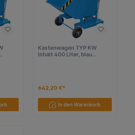
ter aus
KW
Kastenwagen TYP KW
Inhalt 400 Liter, blau
lackiert
ter aus
642,20 €*
ter
orb
In den Warenkorb