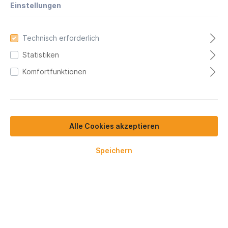
Einstellungen
In den Warenkorb
Technisch erforderlich
Statistiken
Komfortfunktionen
Alle Cookies akzeptieren
Speichern
Chemikalien-schutzhandschuh
Neopren, 2231, Größe L