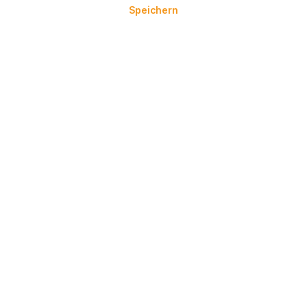
Speichern
384,38 €*
In den Warenkorb