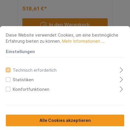
518,61 €*
In den Warenkorb
Diese Website verwendet Cookies, um eine bestmögliche
Erfahrung bieten zu können.
Mehr Informationen ...
Einstellungen
Technisch erforderlich
Statistiken
Komfortfunktionen
META Gitterrostboden
Alle Cookies akzeptieren
2700x1100 mm MW 50x40 mm
TS 40x2 mm