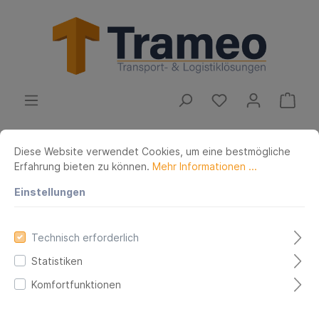
Betriebsausstattung
Mobiliar
Arbeitsplatz
Diese Website verwendet Cookies, um eine bestmögliche
Werkbänke
Mobile Kastenwerkbänke
Erfahrung bieten zu können.
Mehr Informationen ...
Werkbank 7000 Breite 3000
Einstellungen
mm
Technisch erforderlich
Statistiken
Komfortfunktionen