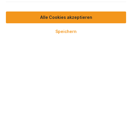
Alle Cookies akzeptieren
Speichern
825,50 €*
Preise exkl. MwSt.
Lieferzeit 3-5 Werktage
In den Warenkorb
Zum Merkzettel hinzufügen