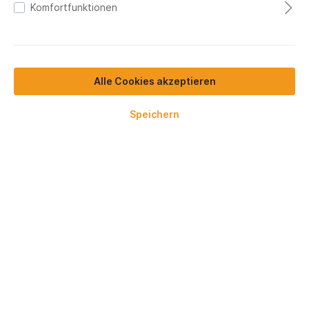
Komfortfunktionen
Alle Cookies akzeptieren
Speichern
275,30 €*
Preise exkl. MwSt.
Lieferzeit 7-10 Werktage
In den Warenkorb
Zum Merkzettel hinzufügen
Produktnummer:
KM223