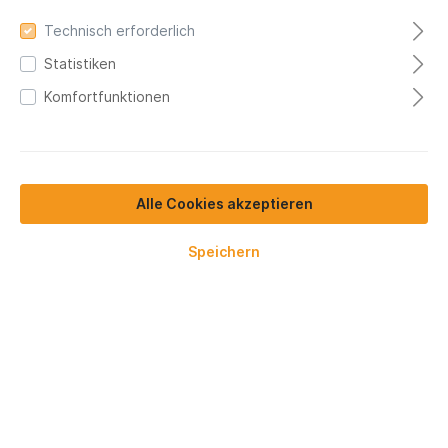
Technisch erforderlich
Statistiken
Komfortfunktionen
Alle Cookies akzeptieren
Speichern
%
339,00 €*
350,00 €*
(3.14% gespart)
Preise exkl. MwSt.
Versandkostenfrei
Lieferzeit 5-7 Werktage
Nutzhöhe [mm]